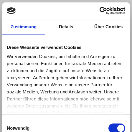
Zustimmung
Details
Über Cookies
Menü
umsch
Diese Webseite verwendet Cookies
Wir verwenden Cookies, um Inhalte und Anzeigen zu
personalisieren, Funktionen für soziale Medien anbieten
CLAUDIA
zu können und die Zugriffe auf unsere Website zu
KRAML
analysieren. Außerdem geben wir Informationen zu Ihrer
Verwendung unserer Website an unsere Partner für
soziale Medien, Werbung und Analysen weiter. Unsere
Partner führen diese Informationen möglicherweise mit
weiteren Daten zusammen, die Sie ihnen bereitgestellt
haben oder die sie im Rahmen Ihrer Nutzung der Dienste
gesammelt haben.
Einwilligungsauswahl
Notwendig